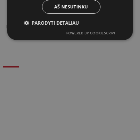
AŠ NESUTINKU
kokybės garantija.
PARODYTI DETALIAU
POWERED BY COOKIESCRIPT
Paslaugos
Draudimai
Apie mane
Kontaktai
Kontaktai