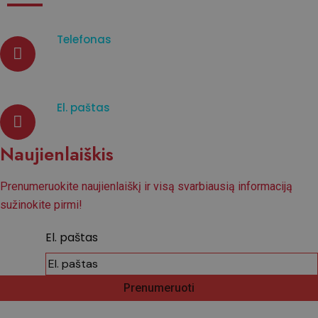
Telefonas
07933003965
El. paštas
d.venckiene@tavistockprotect
Naujienlaiškis
Prenumeruokite naujienlaiškį ir visą svarbiausią informaciją
sužinokite pirmi!
El. paštas