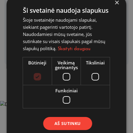
×
Bring to the table win-win
Ši svetainė naudoja slapukus
survival …
Šioje svetainėje naudojami slapukai,
siekiant pagerinti vartotojo patirtį.
By admin
Naudodamiesi mūsų svetaine, jūs
There are many variations of
sutinkate su visais slapukais pagal mūsų
passage…
slapukų politiką.
Skaityti daugiau
Būtinieji
Veikimą
Tiksliniai
gerinantys
Funkciniai
Pasirūpinkite savo ir artimųjų apsauga jau šiandien.
AŠ SUTINKU
Individualūs draudimo sprendimai, geriausia kainos ir