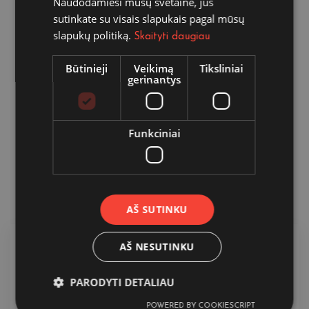
Naudodamiesi mūsų svetaine, jūs
sutinkate su visais slapukais pagal mūsų
slapukų politiką.
Skaityti daugiau
Būtinieji
Veikimą
Tiksliniai
gerinantys
Funkciniai
AŠ SUTINKU
AŠ NESUTINKU
Privatus sveikatos draudimas
PARODYTI DETALIAU
Privatus medicininis draudimas padengia Jūsų
gydymo Jungtinės Karalystės klinikose išlaidas.
POWERED BY COOKIESCRIPT