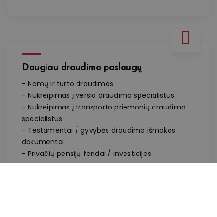
Daugiau draudimo paslaugų
- Namų ir turto draudimas
- Nukreipimas į verslo draudimo specialistus
- Nukreipimas į transporto priemonių draudimo
specialistus
- Testamentai / gyvybės draudimo išmokos
dokumentai
- Privačių pensijų fondai / investicijos
Draudimo išmokos