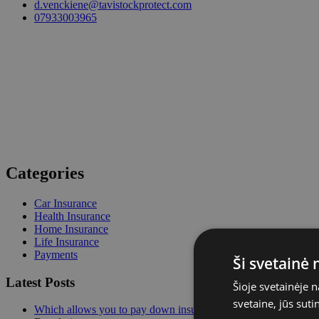
d.venckiene@tavistockprotect.com
07933003965
Categories
Car Insurance
Health Insurance
Home Insurance
Life Insurance
Payments
Ši svetainė
Latest Posts
Šioje svetainėje 
svetaine, jūs sut
Which allows you to pay down insuran…