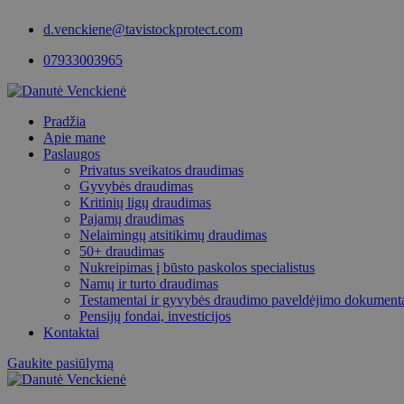
d.venckiene@tavistockprotect.com
07933003965
Pradžia
Apie mane
Paslaugos
Privatus sveikatos draudimas
Gyvybės draudimas
Kritinių ligų draudimas
Pajamų draudimas
Nelaimingų atsitikimų draudimas
50+ draudimas
Nukreipimas į būsto paskolos specialistus
Namų ir turto draudimas
Testamentai ir gyvybės draudimo paveldėjimo dokument
Pensijų fondai, investicijos
Kontaktai
Gaukite pasiūlymą