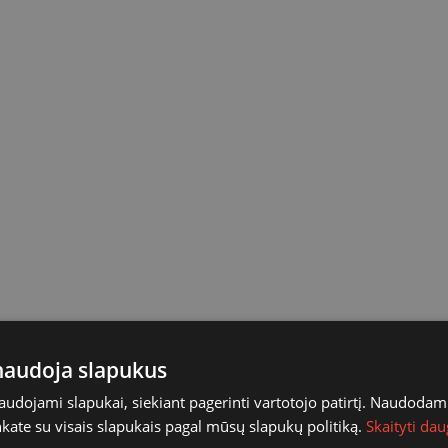
 naudoja slapukus
naudojami slapukai, siekiant pagerinti vartotojo patirtį. Naudoda
inkate su visais slapukais pagal mūsų slapukų politiką.
Skaityti dau