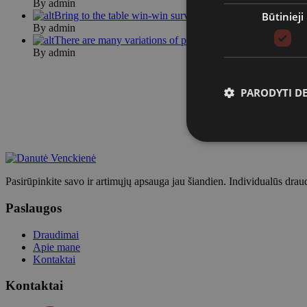
By admin
Būtinieji
Bring to the table win-win survival …
By admin
There are many variations of passage…
By admin
PARODYTI D
Pasirūpinkite savo ir artimųjų apsauga jau šiandien. Individualūs drau
Paslaugos
Draudimai
Apie mane
Kontaktai
Kontaktai