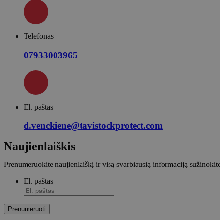
Telefonas
07933003965
El. paštas
d.venckiene@tavistockprotect.com
Naujienlaiškis
Prenumeruokite naujienlaiškį ir visą svarbiausią informaciją sužinokit
El. paštas