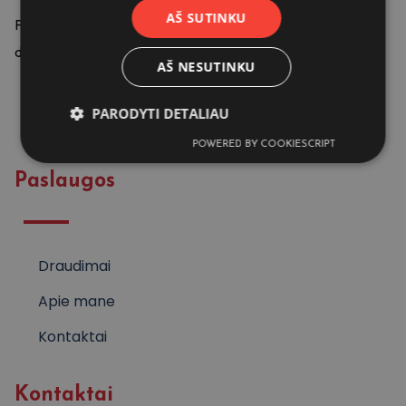
AŠ SUTINKU
Pasirūpinkite savo ir artimųjų apsauga jau šiandien. Individualūs
draudimo sprendimai, geriausia kainos ir kokybės garantija.
AŠ NESUTINKU
PARODYTI DETALIAU
POWERED BY COOKIESCRIPT
Paslaugos
Draudimai
Apie mane
Kontaktai
Kontaktai