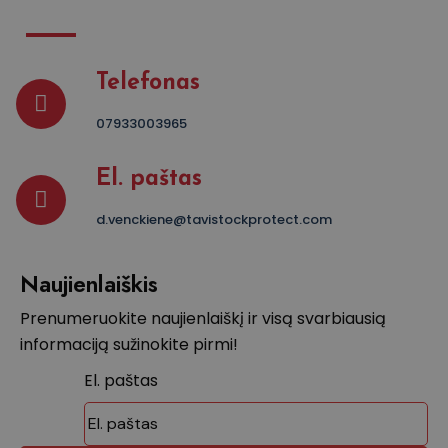
Telefonas
07933003965
El. paštas
d.venckiene@tavistockprotect.com
Naujienlaiškis
Prenumeruokite naujienlaiškį ir visą svarbiausią
informaciją sužinokite pirmi!
El. paštas