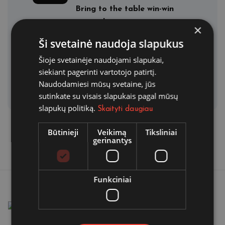
Bring to the table win-win
survival …
×
Ši svetainė naudoja slapukus
By admin
Šioje svetainėje naudojami slapukai,
There are many variations of
siekiant pagerinti vartotojo patirtį.
passage…
Naudodamiesi mūsų svetaine, jūs
sutinkate su visais slapukais pagal mūsų
slapukų politiką.
Skaityti daugiau
Būtinieji
Veikimą
Tiksliniai
gerinantys
Funkciniai